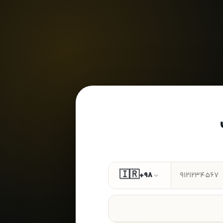
🇮🇷
+98